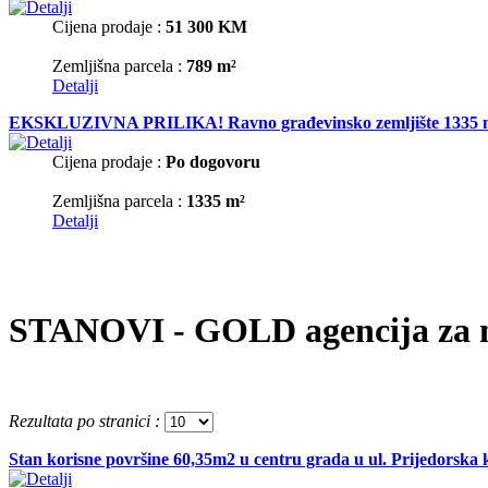
Cijena prodaje :
51 300 KM
Zemljišna parcela :
789 m²
Detalji
EKSKLUZIVNA PRILIKA! Ravno građevinsko zemljište 1335 m2 u M
Cijena prodaje :
Po dogovoru
Zemljišna parcela :
1335 m²
Detalji
STANOVI - GOLD agencija za n
Rezultata po stranici :
Stan korisne površine 60,35m2 u centru grada u ul. Prijedorska