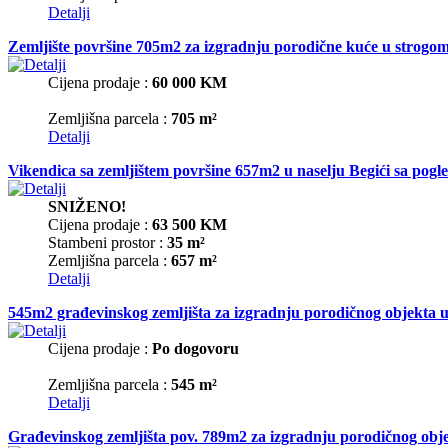
Detalji
Zemljište površine 705m2 za izgradnju porodične kuće u strog
Cijena prodaje :
60 000 KM
Zemljišna parcela :
705 m²
Detalji
Vikendica sa zemljištem površine 657m2 u naselju Begići sa pog
SNIŽENO!
Cijena prodaje :
63 500 KM
Stambeni prostor :
35 m²
Zemljišna parcela :
657 m²
Detalji
545m2 građevinskog zemljišta za izgradnju porodičnog objekta u
Cijena prodaje :
Po dogovoru
Zemljišna parcela :
545 m²
Detalji
Građevinskog zemljišta pov. 789m2 za izgradnju porodičnog obje