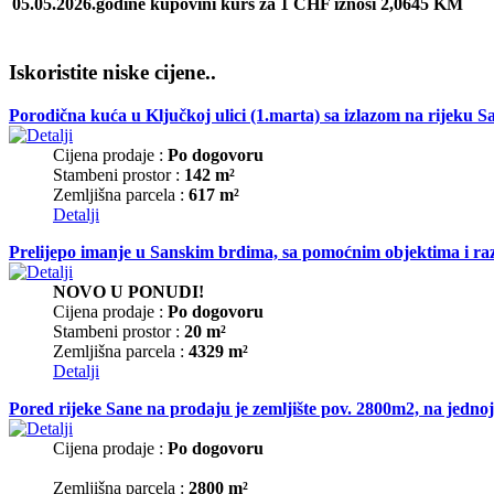
05.05.2026.godine kupovini kurs za 1 CHF iznosi 2,0645 KM
Iskoristite niske cijene..
Porodična kuća u Ključkoj ulici (1.marta) sa izlazom na rijeku 
Cijena prodaje :
Po dogovoru
Stambeni prostor :
142 m²
Zemljišna parcela :
617 m²
Detalji
Prelijepo imanje u Sanskim brdima, sa pomoćnim objektima i raz
NOVO U PONUDI!
Cijena prodaje :
Po dogovoru
Stambeni prostor :
20 m²
Zemljišna parcela :
4329 m²
Detalji
Pored rijeke Sane na prodaju je zemljište pov. 2800m2, na jednoj 
Cijena prodaje :
Po dogovoru
Zemljišna parcela :
2800 m²