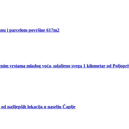
Sanu i parcelom površine 617m2
nim vrstama mladog voća, udaljeno svega 1 kilometar od Poljopri
od najljepših lokacija u naselju Čaplje