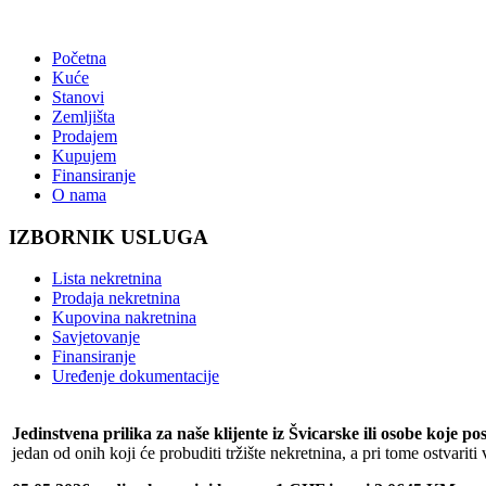
Početna
Kuće
Stanovi
Zemljišta
Prodajem
Kupujem
Finansiranje
O nama
IZBORNIK USLUGA
Lista nekretnina
Prodaja nekretnina
Kupovina nakretnina
Savjetovanje
Finansiranje
Uređenje dokumentacije
Jedinstvena prilika za naše klijente iz Švicarske ili osobe koje p
jedan od onih koji će probuditi tržište nekretnina, a pri tome ostvariti 