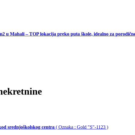
ahali – TOP lokacija preko puta škole, idealno za porodične ku
ekretnine
 kod srednjoškolskog centra
( Oznaka : Gold "S"-1123 )