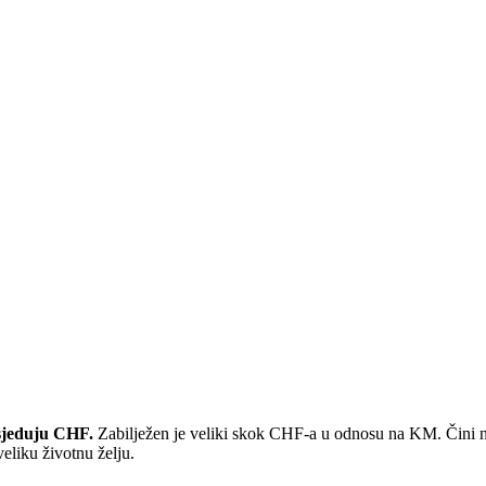
osjeduju CHF.
Zabilježen je veliki skok CHF-a u odnosu na KM. Čini nam s
veliku životnu želju.