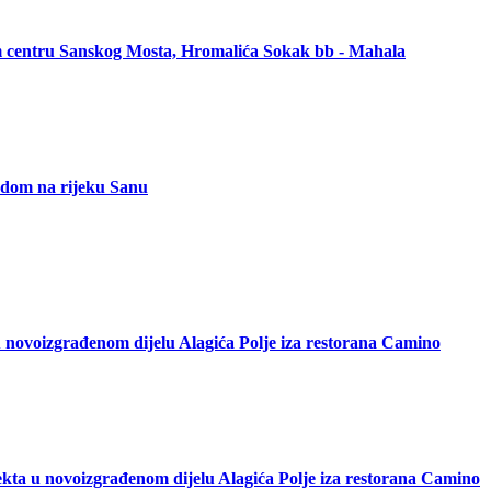
om centru Sanskog Mosta, Hromalića Sokak bb - Mahala
ledom na rijeku Sanu
 novoizgrađenom dijelu Alagića Polje iza restorana Camino
kta u novoizgrađenom dijelu Alagića Polje iza restorana Camino