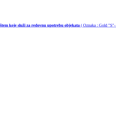
ištem koje služi za redovnu upotrebu objekata
( Oznaka : Gold "S"-