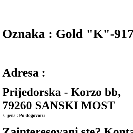
Oznaka : Gold "K"-91
Adresa :
Prijedorska - Korzo bb,
79260 SANSKI MOST
Cijena
:
Po dogovoru
Zainteresovani ste? Kont