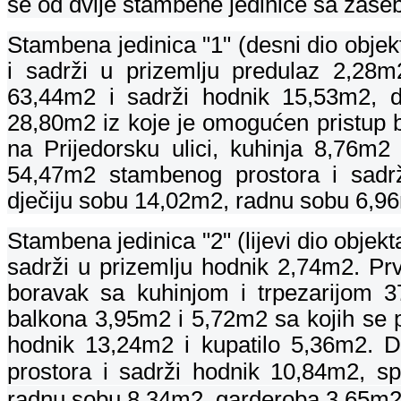
se od dvije stambene jedinice sa zase
Stambena jedinica "1" (desni dio obj
i sadrži u prizemlju predulaz 2,28
63,44m2 i sadrži hodnik 15,53m2, d
28,80m2 iz koje je omogućen pristup 
na Prijedorsku ulici, kuhinja 8,76m
54,47m2 stambenog prostora i sadr
dječiju sobu 14,02m2, radnu sobu 6,96
Stambena jedinica "2" (lijevi dio obj
sadrži u prizemlju hodnik 2,74m2. Pr
boravak sa kuhinjom i trpezarijom 
balkona 3,95m2 i 5,72m2 sa kojih se pr
hodnik 13,24m2 i kupatilo 5,36m2.
prostora i sadrži hodnik 10,84m2,
sp
radnu sobu 8,34m2, garderoba 3,65m2 