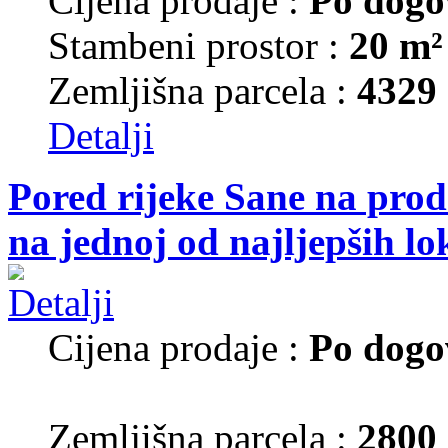
Cijena prodaje :
Po dogo
Stambeni prostor :
20 m²
Zemljišna parcela :
4329
Detalji
Pored rijeke Sane na prod
na jednoj od najljepših lo
Cijena prodaje :
Po dogo
Zemljišna parcela :
2800