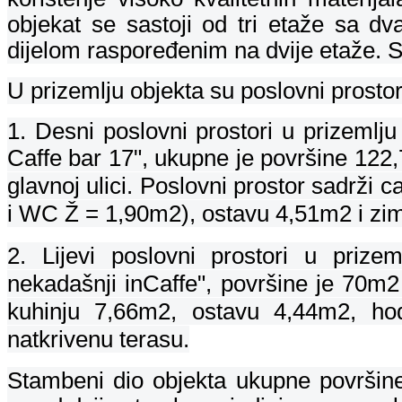
objekat se sastoji od tri etaže sa d
dijelom raspoređenim na dvije etaže. 
U prizemlju objekta su poslovni prostor
1. Desni poslovni prostori u prizemlj
C
affe bar 17", ukupne je površine 122
glavnoj ulici.
Poslovni prostor sadrži 
i WC Ž = 1,90m2), ostavu 4,51m2 i zi
2.
Lijevi poslovni prostori u priz
nekadašnji inC
affe", površine je 70m
kuhinju 7,66m2, ostavu 4,44m2, ho
natkrivenu terasu.
Stambeni dio objekta ukupne površine