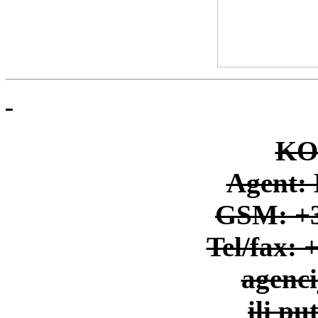
KO
Agent: 
GSM: +3
Tel/fax: 
agenc
ili p