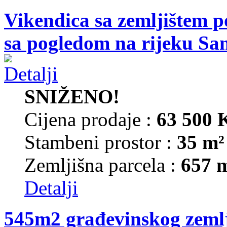
Vikendica sa zemljištem p
sa pogledom na rijeku Sa
SNIŽENO!
Cijena prodaje :
63 500
Stambeni prostor :
35 m²
Zemljišna parcela :
657 
Detalji
545m2 građevinskog zemlj