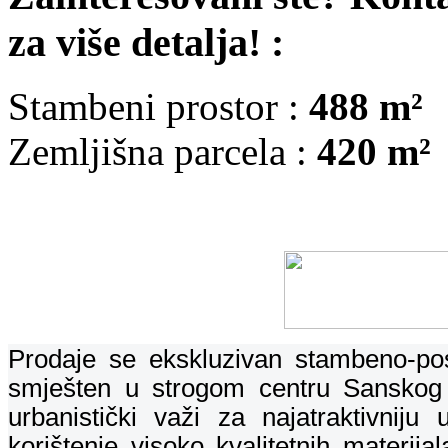
za više detalja! :
Stambeni prostor :
488 m²
Zemljišna parcela :
420 m²
Prodaje se ekskluzivan stambeno-po
smješten u strogom centru Sanskog Mo
urbanistički važi za najatraktivnij
korištenje visoko kvalitetnih materij