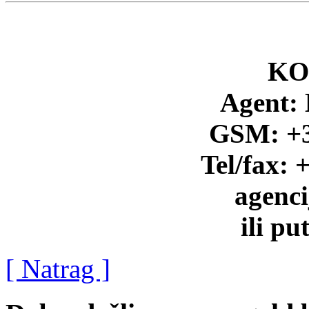
KO
Agent: 
GSM: +3
Tel/fax: 
agenc
ili p
[ Natrag ]