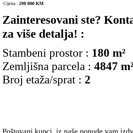
Cijena
:
290 000 KM
Zainteresovani ste? Kont
za više detalja! :
Stambeni prostor :
180 m²
Zemljišna parcela :
4847 m
Broj etaža/sprat :
2
Poštovani kupci, iz naše ponude vam iz