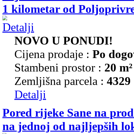
1 kilometar od Poljoprivr
NOVO U PONUDI!
Cijena prodaje :
Po dogo
Stambeni prostor :
20 m²
Zemljišna parcela :
4329
Detalji
Pored rijeke Sane na prod
na jednoj od najljepših lo