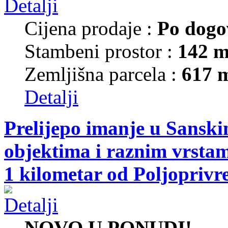
Cijena prodaje :
Po dogo
Stambeni prostor :
142 m
Zemljišna parcela :
617 
Detalji
Prelijepo imanje u Sansk
objektima i raznim vrsta
1 kilometar od Poljoprivr
NOVO U PONUDI!