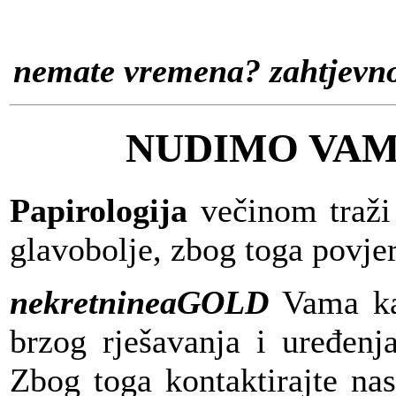
nemate vremena? zahtjevno 
NUDIMO VAM
Papirologija
večinom traži
glavobolje, zbog toga povjer
nekretnineaGOLD
Vama kao
brzog rješavanja i uređenj
Zbog toga kontaktirajte na