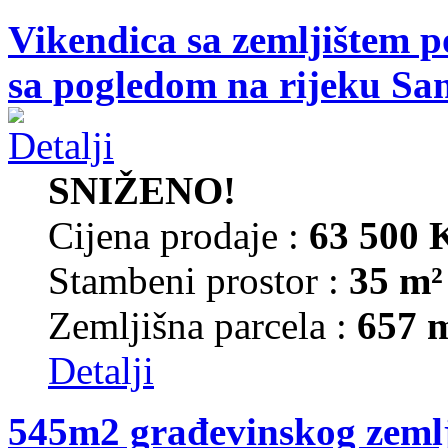
Vikendica sa zemljištem p
sa pogledom na rijeku Sa
SNIŽENO!
Cijena prodaje :
63 500
Stambeni prostor :
35 m²
Zemljišna parcela :
657 
Detalji
545m2 građevinskog zemlj