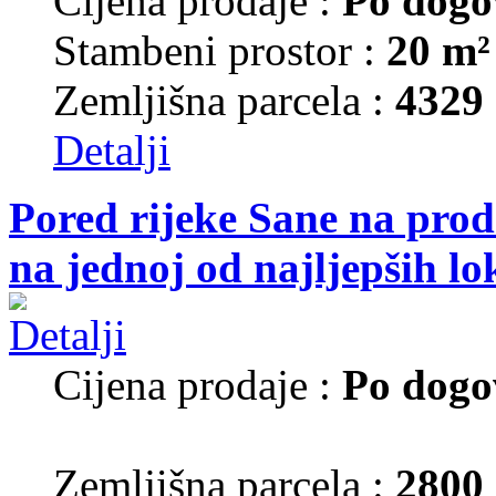
Cijena prodaje :
Po dogo
Stambeni prostor :
20 m²
Zemljišna parcela :
4329
Detalji
Pored rijeke Sane na prod
na jednoj od najljepših lo
Cijena prodaje :
Po dogo
Zemljišna parcela :
2800