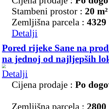
Cijena prodaje :
Po dogo
Stambeni prostor :
20 m²
Zemljišna parcela :
4329
Detalji
Pored rijeke Sane na prod
na jednoj od najljepših lo
Cijena prodaje :
Po dogo
Zemljišna parcela :
2800