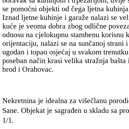
boravak sa kuhinjom i trpezarijom, dvije 
se pomoćni objekti od čega ljetna kuhinja
Iznad ljetne kuhinje i garaže nalazi se ve
kuće je veoma dobra zbog odlične povezano
odnosu na cjelokupnu stambenu korisnu k
orijentaciju, nalazi se na sunčanoj strani
ugodan i topao osjećaj u svakom trenutk
poseban način krasi velika stražnja bašta 
brod i Orahovac.
Nekretnina je idealna za višečlanu porodic
Sane.
Objekat je sagrađen u skladu sa pr
1/1.