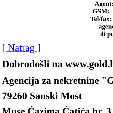
Agent:
GSM: +
Tel/fax
agen
ili 
[ Natrag ]
Dobrodošli na www.gold.
Agencija za nekretnine 
79260 Sanski Most
Muse Ćazima Ćatića br. 3