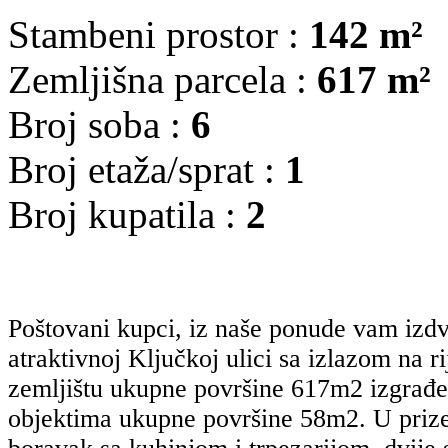
Stambeni prostor :
142 m²
Zemljišna parcela :
617 m²
Broj soba :
6
Broj etaža/sprat :
1
Broj kupatila :
2
Poštovani kupci, iz naše ponude vam iz
atraktivnoj Ključkoj ulici sa izlazom na 
zemljištu ukupne površine 617m2 izgrađ
objektima ukupne površine 58m2. U prizem