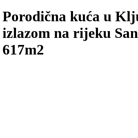
Porodična kuća u Klju
izlazom na rijeku San
617m2