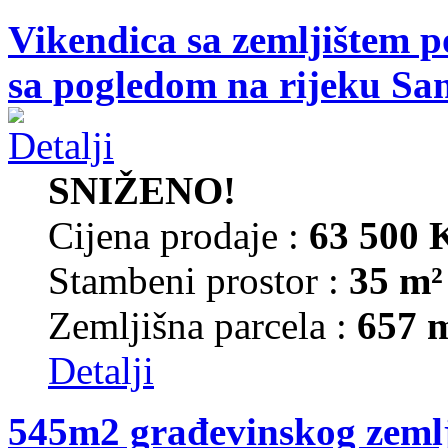
Vikendica sa zemljištem p
sa pogledom na rijeku Sa
SNIŽENO!
Cijena prodaje :
63 500
Stambeni prostor :
35 m²
Zemljišna parcela :
657 
Detalji
545m2 građevinskog zemlj