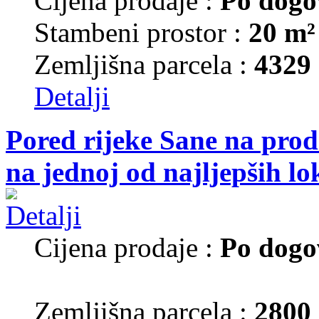
Cijena prodaje :
Po dogo
Stambeni prostor :
20 m²
Zemljišna parcela :
4329
Detalji
Pored rijeke Sane na prod
na jednoj od najljepših lo
Cijena prodaje :
Po dogo
Zemljišna parcela :
2800