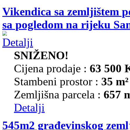
Vikendica sa zemljištem p
sa pogledom na rijeku Sa
SNIŽENO!
Cijena prodaje :
63 500
Stambeni prostor :
35 m²
Zemljišna parcela :
657 
Detalji
545m2 građevinskog zemlj