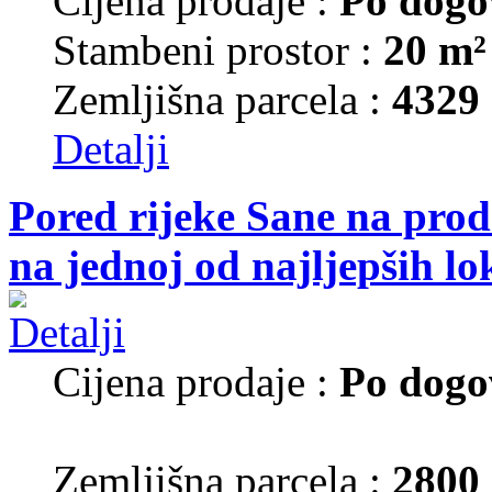
Cijena prodaje :
Po dogo
Stambeni prostor :
20 m²
Zemljišna parcela :
4329
Detalji
Pored rijeke Sane na prod
na jednoj od najljepših lo
Cijena prodaje :
Po dogo
Zemljišna parcela :
2800