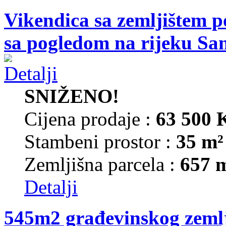
Vikendica sa zemljištem p
sa pogledom na rijeku Sa
SNIŽENO!
Cijena prodaje :
63 500
Stambeni prostor :
35 m²
Zemljišna parcela :
657 
Detalji
545m2 građevinskog zemlj