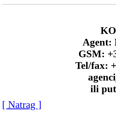
KO
Agent: 
GSM: +3
Tel/fax: 
agenc
ili p
[ Natrag ]