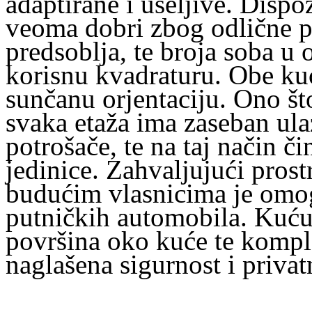
adaptirane i useljive. Dispo
veoma dobri zbog odlične po
predsoblja, te broja soba 
korisnu kvadraturu. Obe kuć
sunčanu orjentaciju. Ono što
svaka etaža ima zaseban ulaz
potrošače, te na taj način č
jedinice. Zahvaljujući prostr
budućim vlasnicima je omog
putničkih automobila. Kuću
površina oko kuće te kompl
naglašena sigurnost i priva