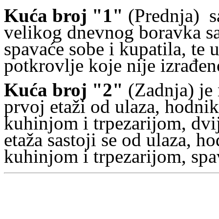
Kuća broj "1"
(Prednja) sa
velikog dnevnog boravka sa
spavaće sobe i kupatila, te 
potkrovlje koje nije izrađen
Kuća broj "2"
(Zadnja) je 
prvoj etaži od ulaza, hodni
kuhinjom i trpezarijom, dvi
etaža sastoji se od ulaza, 
kuhinjom i trpezarijom, spa