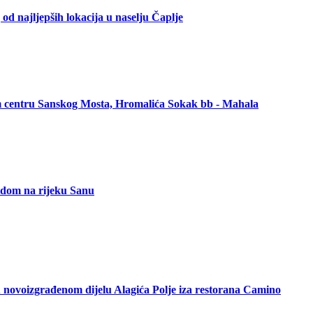
od najljepših lokacija u naselju Čaplje
om centru Sanskog Mosta, Hromalića Sokak bb - Mahala
ledom na rijeku Sanu
 novoizgrađenom dijelu Alagića Polje iza restorana Camino