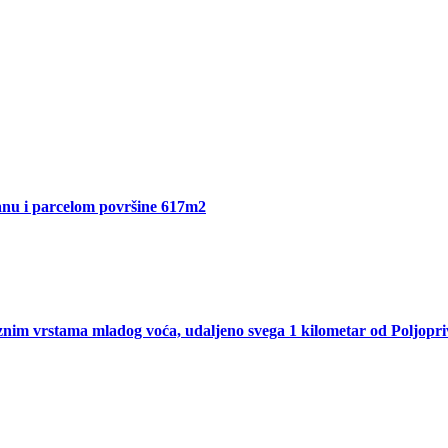
Sanu i parcelom površine 617m2
nim vrstama mladog voća, udaljeno svega 1 kilometar od Poljopri