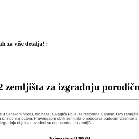
 za više detalja! :
 zemljišta za izgradnju porodič
e u Sanskom Mostu, dio naselja Alagića Polje iza restorana Camino. Ovo zemljišt
 pristupnim putem. Pravougaoni oblik zemljišta omogućava budućim vlasnicima iz
za izgradnju objekta dovedeni su neposredno do zemljišta.
Tražena cijena 51.300 KM