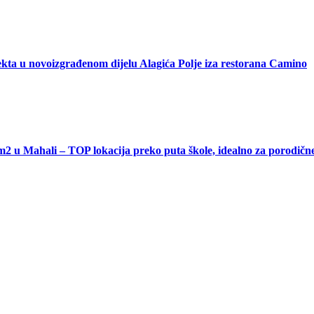
kta u novoizgrađenom dijelu Alagića Polje iza restorana Camino
ahali – TOP lokacija preko puta škole, idealno za porodične ku