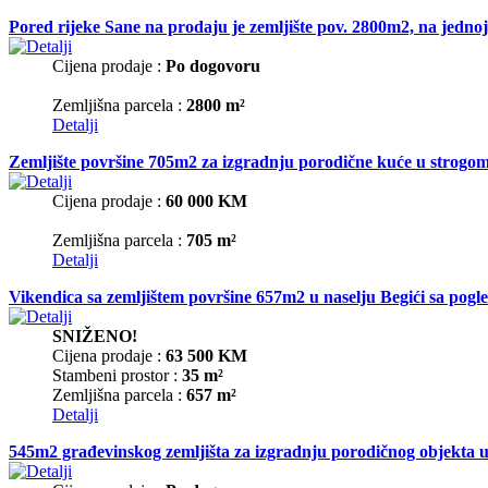
Pored rijeke Sane na prodaju je zemljište pov. 2800m2, na jednoj 
Cijena prodaje :
Po dogovoru
Zemljišna parcela :
2800 m²
Detalji
Zemljište površine 705m2 za izgradnju porodične kuće u strog
Cijena prodaje :
60 000 KM
Zemljišna parcela :
705 m²
Detalji
Vikendica sa zemljištem površine 657m2 u naselju Begići sa pog
SNIŽENO!
Cijena prodaje :
63 500 KM
Stambeni prostor :
35 m²
Zemljišna parcela :
657 m²
Detalji
545m2 građevinskog zemljišta za izgradnju porodičnog objekta u