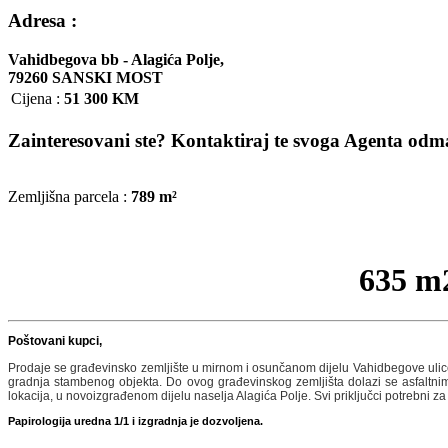
Adresa :
Vahidbegova bb - Alagića Polje,
79260 SANSKI MOST
Cijena
:
51 300 KM
Zainteresovani ste? Kontaktiraj te svoga Agenta odmah
Zemljišna parcela :
789 m²
635 m2
Poštovani kupci,
Prodaje se građevinsko zemljište u mirnom i osunčanom dijelu Vahidbegove ulic
gradnja stambenog objekta. Do ovog građevinskog zemljišta dolazi se asfaltnim
lokacija, u novoizgrađenom dijelu naselja Alagića Polje. Svi priključci potrebni 
Papirologija uredna 1/1 i izgradnja je dozvoljena.