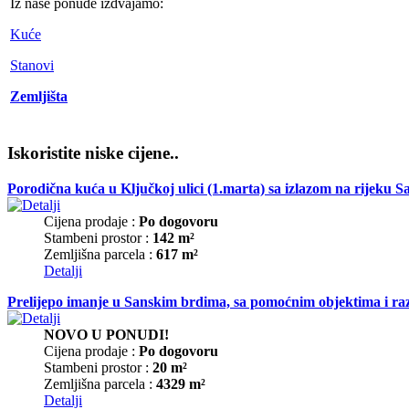
Iz naše ponude izdvajamo:
Kuće
Stanovi
Zemljišta
Iskoristite niske cijene..
Porodična kuća u Ključkoj ulici (1.marta) sa izlazom na rijeku 
Cijena prodaje :
Po dogovoru
Stambeni prostor :
142 m²
Zemljišna parcela :
617 m²
Detalji
Prelijepo imanje u Sanskim brdima, sa pomoćnim objektima i raz
NOVO U PONUDI!
Cijena prodaje :
Po dogovoru
Stambeni prostor :
20 m²
Zemljišna parcela :
4329 m²
Detalji