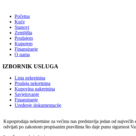
Početna
Kuće
Stanovi
Zemljišta
Prodajem
Kupujem
Finansiranje
O nama
IZBORNIK USLUGA
Lista nekretnina
Prodaja nekretnina
Kupovina nakretnina
Savjetovanje
Finansiranje
Uređenje dokumentacije
Kupoprodaja nekretnine za većinu nas predstavlja jedan od najvećih
odvijati po zakonom propisanim pravilima što daje punu sigurnost V