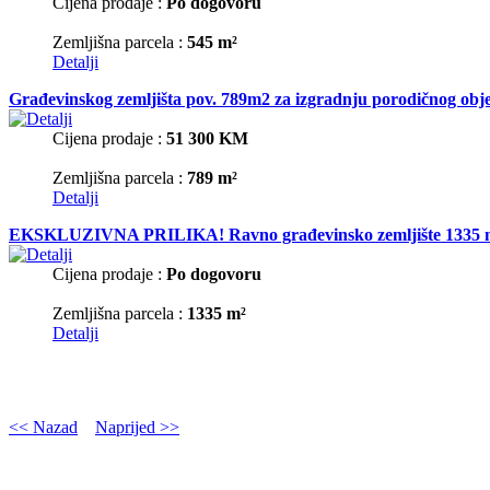
Cijena prodaje :
Po dogovoru
Zemljišna parcela :
545 m²
Detalji
Građevinskog zemljišta pov. 789m2 za izgradnju porodičnog obje
Cijena prodaje :
51 300 KM
Zemljišna parcela :
789 m²
Detalji
EKSKLUZIVNA PRILIKA! Ravno građevinsko zemljište 1335 m2 u M
Cijena prodaje :
Po dogovoru
Zemljišna parcela :
1335 m²
Detalji
<< Nazad
Naprijed >>